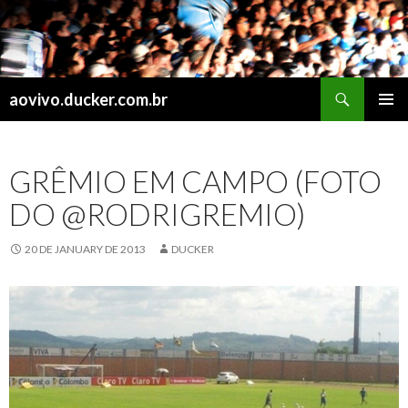
Search
aovivo.ducker.com.br
SKIP
PRIMAR
TO
MENU
CONTENT
GRÊMIO EM CAMPO (FOTO
DO @RODRIGREMIO)
20 DE JANUARY DE 2013
DUCKER