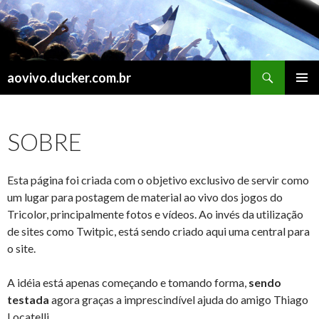
Search
aovivo.ducker.com.br
SKIP
PRIMAR
TO
MENU
CONTENT
SOBRE
Esta página foi criada com o objetivo exclusivo de servir como
um lugar para postagem de material ao vivo dos jogos do
Tricolor, principalmente fotos e vídeos. Ao invés da utilização
de sites como Twitpic, está sendo criado aqui uma central para
o site.
A idéia está apenas começando e tomando forma,
sendo
testada
agora graças a imprescindível ajuda do amigo Thiago
Locatelli.