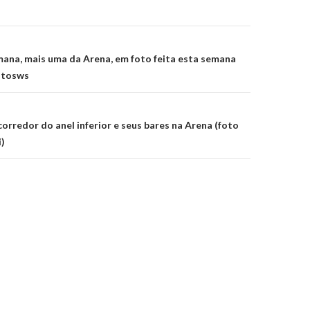
on
mana, mais uma da Arena, em foto feita esta semana
ntosws
orredor do anel inferior e seus bares na Arena (foto
i)