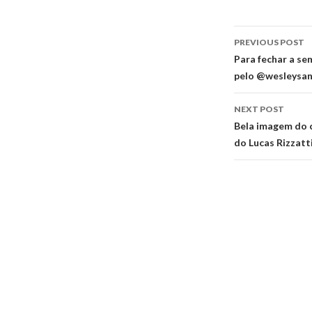
Post
PREVIOUS POST
navigati
Para fechar a se
pelo @wesleysa
NEXT POST
Bela imagem do c
do Lucas Rizzatt