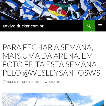
Search
aovivo.ducker.com.br
SKIP
PRIMAR
TO
MENU
CONTENT
PARA FECHAR A SEMANA,
MAIS UMA DA ARENA, EM
FOTO FEITA ESTA SEMANA
PELO @WESLEYSANTOSWS
28 DE SEPTEMBER DE 2012
DUCKER