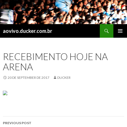
Search
aovivo.ducker.com.br
SKIP
PRIMAR
TO
MENU
CONTENT
RECEBIMENTO HOJE NA
ARENA
20 DE SEPTEMBER DE 2017
DUCKER
Post
PREVIOUS POST