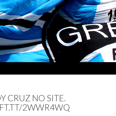
 CRUZ NO SITE.
/IFT.TT/2WWR4WQ