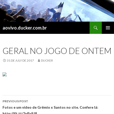
Search
aovivo.ducker.com.br
SKIP
PRIMAR
TO
MENU
CONTENT
GERAL NO JOGO DE ONTEM
31 DE JULY DE 2017
DUCKER
Post
PREVIOUS POST
navigation
Fotos e um vídeo de Grêmio x Santos no site. Confere lá:
http://ift.tt/2uPySJ8