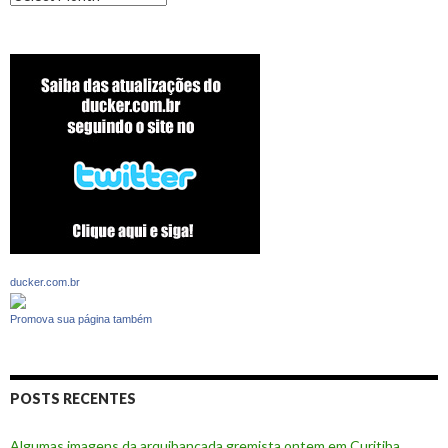
ducker.com.br
Promova sua página também
POSTS RECENTES
Algumas imagens da arquibancada gremista ontem em Curitiba,