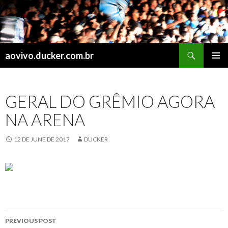
Search
aovivo.ducker.com.br
SKIP
PRIMAR
TO
MENU
CONTENT
GERAL DO GRÊMIO AGORA
NA ARENA
12 DE JUNE DE 2017
DUCKER
Post
PREVIOUS POST