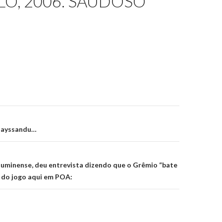
LO, 2006. SAUDOSO
on
 Payssandu…
Fluminense, deu entrevista dizendo que o Grêmio “bate
 do jogo aqui em POA: