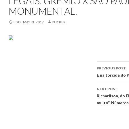
LEGAIS. GRÊMIO X SÃO PAU
MONUMENTAL.
30 DE MAY DE 2017
DUCKER
Post
PREVIOUS POST
navigati
E na torcida do
NEXT POST
Richarlison, do 
muito”. Números