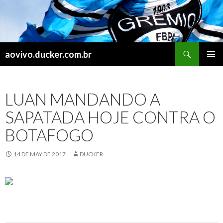
Search
aovivo.ducker.com.br
SKIP
PRIMAR
TO
MENU
CONTENT
LUAN MANDANDO A
SAPATADA HOJE CONTRA O
BOTAFOGO
14 DE MAY DE 2017
DUCKER