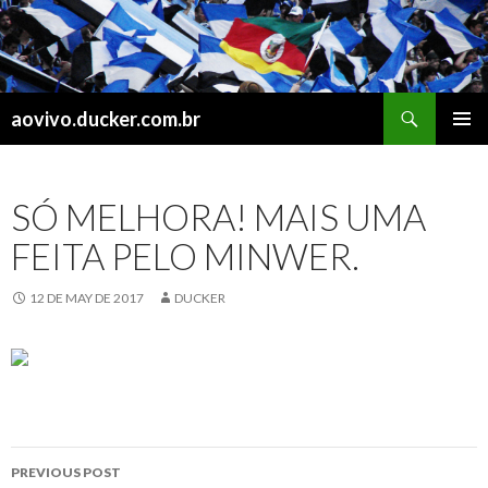
Search
aovivo.ducker.com.br
SKIP
PRIMAR
TO
MENU
CONTENT
SÓ MELHORA! MAIS UMA
FEITA PELO MINWER.
12 DE MAY DE 2017
DUCKER
Post
PREVIOUS POST