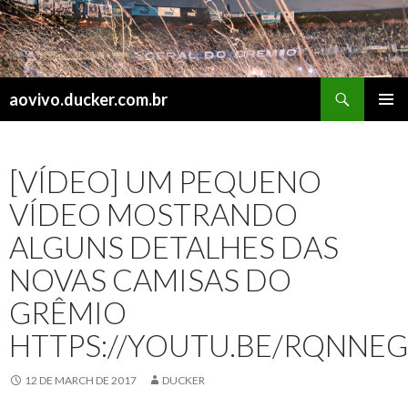
Search
aovivo.ducker.com.br
SKIP
PRIMAR
TO
MENU
CONTENT
[VÍDEO] UM PEQUENO
VÍDEO MOSTRANDO
ALGUNS DETALHES DAS
NOVAS CAMISAS DO
GRÊMIO
HTTPS://YOUTU.BE/RQNNE
12 DE MARCH DE 2017
DUCKER