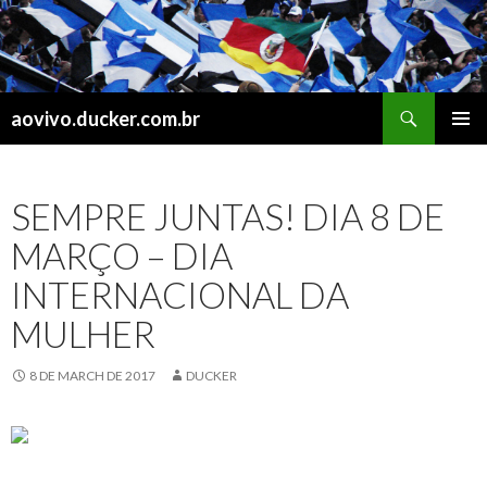
Search
aovivo.ducker.com.br
SKIP
PRIMAR
TO
MENU
CONTENT
SEMPRE JUNTAS! DIA 8 DE
MARÇO – DIA
INTERNACIONAL DA
MULHER
8 DE MARCH DE 2017
DUCKER