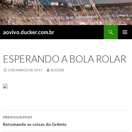
Search
aovivo.ducker.com.br
SKIP
PRIMAR
TO
MENU
CONTENT
ESPERANDO A BOLA ROLAR
2 DE MARCH DE 2017
DUCKER
Post
PREVIOUS POST
navigation
Retomando as coisas do Grêmio