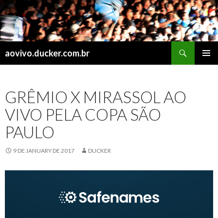
Search
aovivo.ducker.com.br
SKIP
PRIMAR
TO
MENU
CONTENT
GRÊMIO X MIRASSOL AO
VIVO PELA COPA SÃO
PAULO
9 DE JANUARY DE 2017
DUCKER