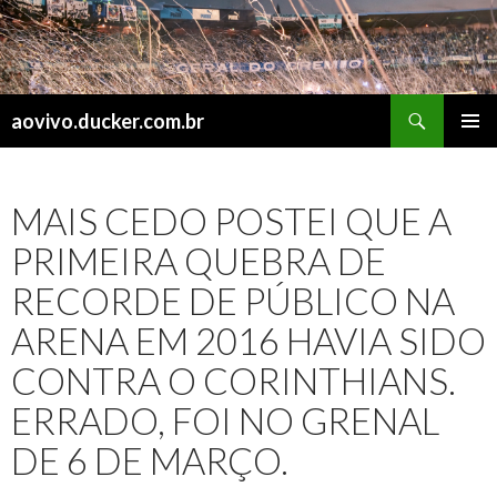
Search
aovivo.ducker.com.br
SKIP
PRIMAR
TO
MENU
CONTENT
MAIS CEDO POSTEI QUE A
PRIMEIRA QUEBRA DE
RECORDE DE PÚBLICO NA
ARENA EM 2016 HAVIA SIDO
CONTRA O CORINTHIANS.
ERRADO, FOI NO GRENAL
DE 6 DE MARÇO.