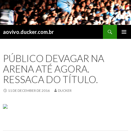
Search
aovivo.ducker.com.br
SKIP
PRIMAR
TO
MENU
CONTENT
PÚBLICO DEVAGAR NA
ARENA ATÉ AGORA.
RESSACA DO TÍTULO.
11 DE DECEMBER DE 2016
DUCKER