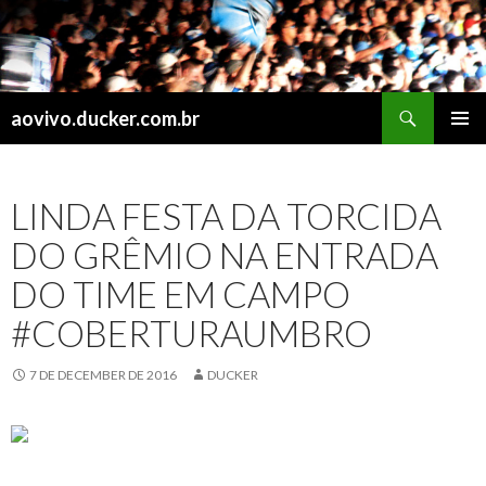
Search
aovivo.ducker.com.br
SKIP
PRIMAR
TO
MENU
CONTENT
LINDA FESTA DA TORCIDA
DO GRÊMIO NA ENTRADA
DO TIME EM CAMPO
#COBERTURAUMBRO
7 DE DECEMBER DE 2016
DUCKER