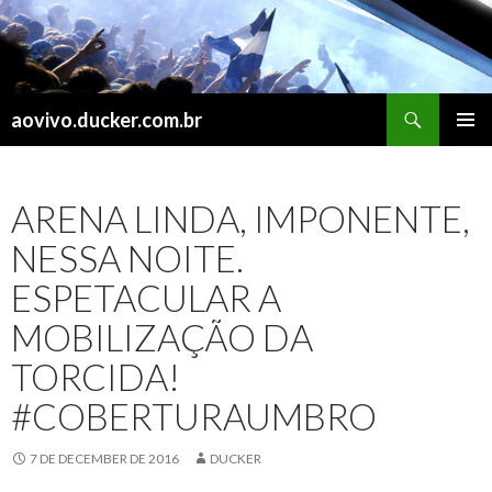
Search
aovivo.ducker.com.br
SKIP
PRIMAR
TO
MENU
CONTENT
ARENA LINDA, IMPONENTE,
NESSA NOITE.
ESPETACULAR A
MOBILIZAÇÃO DA
TORCIDA!
#COBERTURAUMBRO
7 DE DECEMBER DE 2016
DUCKER