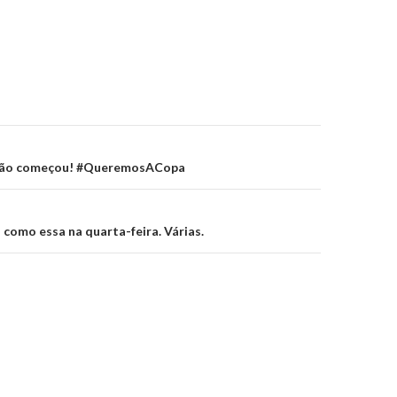
on
são começou! #QueremosACopa
 como essa na quarta-feira. Várias.