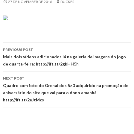
27 DE NOVEMBER DE 2016
DUCKER
Post
PREVIOUS POST
navigation
Mais dois vídeos adicionados lá na galeria de imagens do jogo
de quarta-feira: http://ift.tt/2gkHH5h
NEXT POST
Quadro com foto do Grenal dos 5×0 adquirido na promoção de
aniversário do site que vai para o dono amanhã
http://ift.tt/2eJtMcs