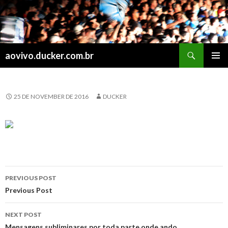
Search
aovivo.ducker.com.br
SKIP
PRIMAR
TO
MENU
CONTENT
25 DE NOVEMBER DE 2016
DUCKER
Post
PREVIOUS POST
navigation
Previous Post
NEXT POST
Mensagens subliminares por toda parte onde ando…