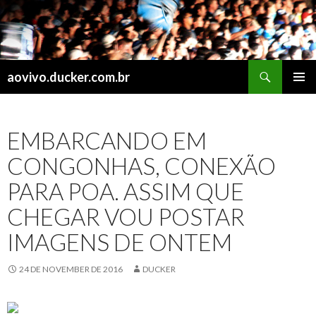
Search
aovivo.ducker.com.br
SKIP
PRIMAR
TO
MENU
CONTENT
EMBARCANDO EM
CONGONHAS, CONEXÃO
PARA POA. ASSIM QUE
CHEGAR VOU POSTAR
IMAGENS DE ONTEM
24 DE NOVEMBER DE 2016
DUCKER