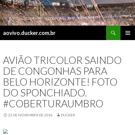
Search
aovivo.ducker.com.br
SKIP
PRIMAR
TO
MENU
CONTENT
AVIÃO TRICOLOR SAINDO
DE CONGONHAS PARA
BELO HORIZONTE! FOTO
DO SPONCHIADO.
#COBERTURAUMBRO
22 DE NOVEMBER DE 2016
DUCKER