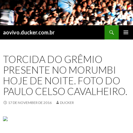
Search
aovivo.ducker.com.br
SKIP
PRIMAR
TO
MENU
CONTENT
TORCIDA DO GRÊMIO
PRESENTE NO MORUMBI
HOJE DE NOITE. FOTO DO
PAULO CELSO CAVALHEIRO.
17 DE NOVEMBER DE 2016
DUCKER