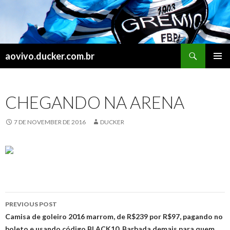
Search
aovivo.ducker.com.br
SKIP
PRIMAR
TO
MENU
CONTENT
CHEGANDO NA ARENA
7 DE NOVEMBER DE 2016
DUCKER
Post
PREVIOUS POST
navigation
Camisa de goleiro 2016 marrom, de R$239 por R$97, pagando no
boleto e usando código BLACK10. Barbada demais para quem