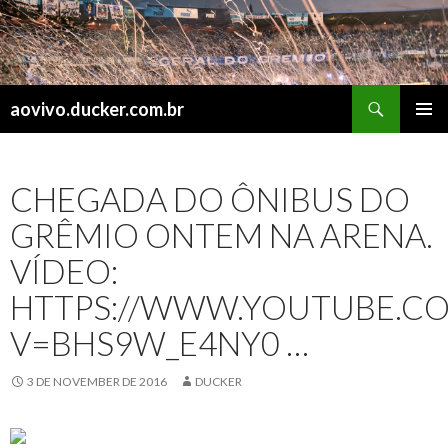
Search
aovivo.ducker.com.br
SKIP
PRIMAR
TO
MENU
CONTENT
CHEGADA DO ÔNIBUS DO
GRÊMIO ONTEM NA ARENA.
VÍDEO:
HTTPS://WWW.YOUTUBE.C
V=BHS9W_E4NY0 …
3 DE NOVEMBER DE 2016
DUCKER