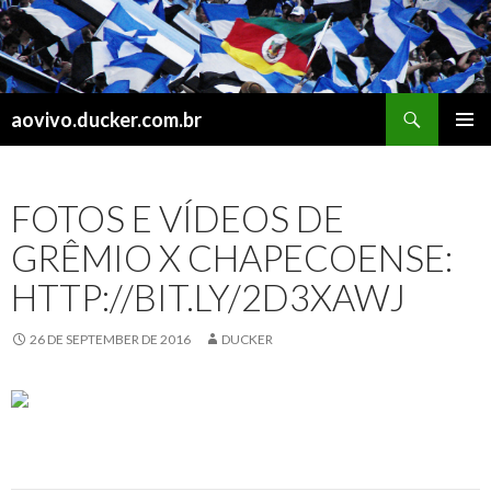
Search
aovivo.ducker.com.br
SKIP
PRIMAR
TO
MENU
CONTENT
FOTOS E VÍDEOS DE
GRÊMIO X CHAPECOENSE:
HTTP://BIT.LY/2D3XAWJ
26 DE SEPTEMBER DE 2016
DUCKER