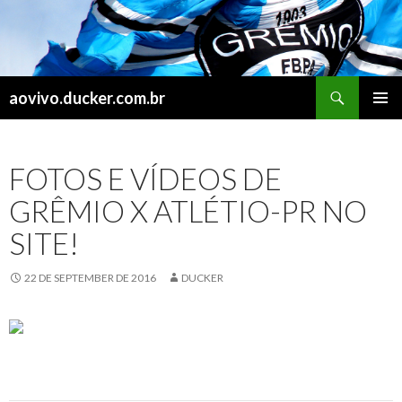
Search
aovivo.ducker.com.br
SKIP
PRIMAR
TO
MENU
CONTENT
FOTOS E VÍDEOS DE
GRÊMIO X ATLÉTIO-PR NO
SITE!
22 DE SEPTEMBER DE 2016
DUCKER