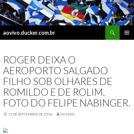
Search
aovivo.ducker.com.br
SKIP
PRIMAR
TO
MENU
CONTENT
ROGER DEIXA O
AEROPORTO SALGADO
FILHO SOB OLHARES DE
ROMILDO E DE ROLIM.
FOTO DO FELIPE NABINGER.
15 DE SEPTEMBER DE 2016
DUCKER