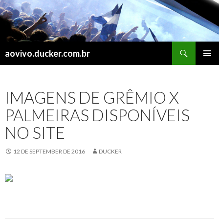
Search
aovivo.ducker.com.br
SKIP
PRIMAR
TO
MENU
CONTENT
IMAGENS DE GRÊMIO X
PALMEIRAS DISPONÍVEIS
NO SITE
12 DE SEPTEMBER DE 2016
DUCKER