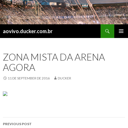
Search
aovivo.ducker.com.br
SKIP
PRIMAR
TO
MENU
CONTENT
ZONA MISTA DA ARENA
AGORA
11 DE SEPTEMBER DE 2016
DUCKER
Post
PREVIOUS POST