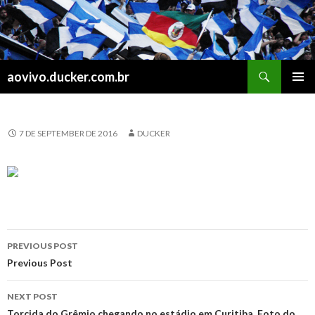
Search
aovivo.ducker.com.br
SKIP
PRIMAR
TO
MENU
CONTENT
7 DE SEPTEMBER DE 2016
DUCKER
Post
PREVIOUS POST
navigation
Previous Post
NEXT POST
Torcida do Grêmio chegando no estádio em Curitiba. Foto do