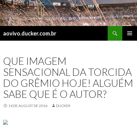
Search
aovivo.ducker.com.br
SKIP
PRIMAR
TO
MENU
CONTENT
QUE IMAGEM
SENSACIONAL DA TORCIDA
DO GRÊMIO HOJE! ALGUÉM
SABE QUE É O AUTOR?
14 DE AUGUST DE 2016
DUCKER