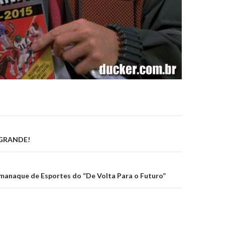
on
 GRANDE!
lmanaque de Esportes do “De Volta Para o Futuro”