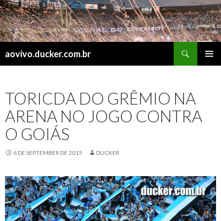
Search
aovivo.ducker.com.br
SKIP
PRIMAR
TO
MENU
CONTENT
TORICDA DO GRÊMIO NA
ARENA NO JOGO CONTRA
O GOIÁS
6 DE SEPTEMBER DE 2015
DUCKER