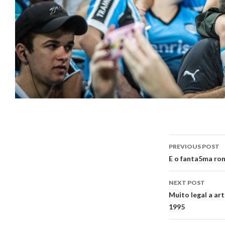
Post
PREVIOUS POST
navigati
E o fanta5ma ron
NEXT POST
Muito legal a ar
1995