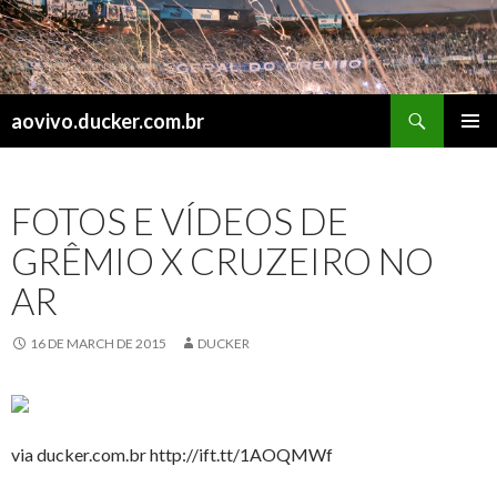
Search
aovivo.ducker.com.br
SKIP
PRIMAR
TO
MENU
CONTENT
FOTOS E VÍDEOS DE
GRÊMIO X CRUZEIRO NO
AR
16 DE MARCH DE 2015
DUCKER
via ducker.com.br http://ift.tt/1AOQMWf