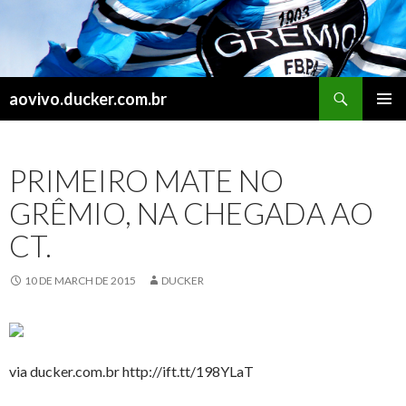
Search
aovivo.ducker.com.br
SKIP
PRIMAR
TO
MENU
CONTENT
PRIMEIRO MATE NO
GRÊMIO, NA CHEGADA AO
CT.
10 DE MARCH DE 2015
DUCKER
via ducker.com.br http://ift.tt/198YLaT