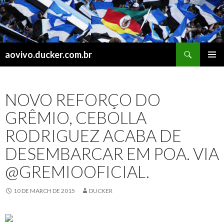
Search
aovivo.ducker.com.br
SKIP
PRIMAR
TO
MENU
CONTENT
NOVO REFORÇO DO
GRÊMIO, CEBOLLA
RODRIGUEZ ACABA DE
DESEMBARCAR EM POA. VIA
@GREMIOOFICIAL.
10 DE MARCH DE 2015
DUCKER