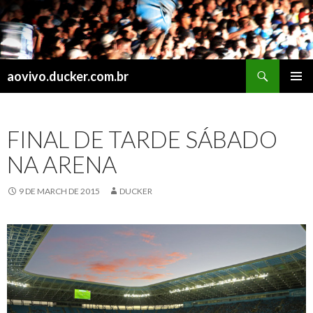
Search
aovivo.ducker.com.br
SKIP
PRIMAR
TO
MENU
CONTENT
FINAL DE TARDE SÁBADO
NA ARENA
9 DE MARCH DE 2015
DUCKER