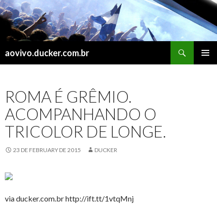
Search
aovivo.ducker.com.br
SKIP
PRIMAR
TO
MENU
CONTENT
ROMA É GRÊMIO.
ACOMPANHANDO O
TRICOLOR DE LONGE.
23 DE FEBRUARY DE 2015
DUCKER
via ducker.com.br http://ift.tt/1vtqMnj