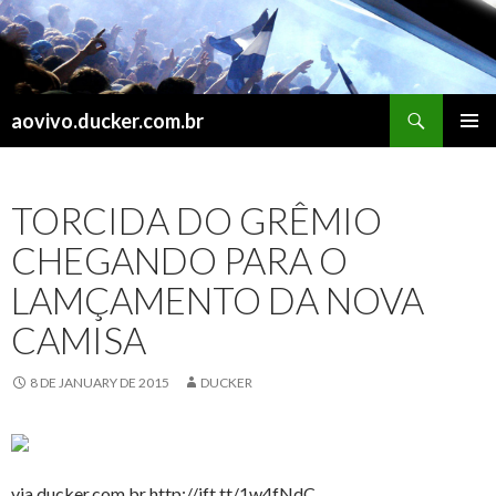
Search
aovivo.ducker.com.br
SKIP
PRIMAR
TO
MENU
CONTENT
TORCIDA DO GRÊMIO
CHEGANDO PARA O
LAMÇAMENTO DA NOVA
CAMISA
8 DE JANUARY DE 2015
DUCKER
via ducker.com.br http://ift.tt/1w4fNdC