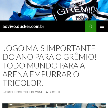
Search
aovivo.ducker.com.br
SKIP
PRIMAR
TO
MENU
CONTENT
JOGO MAIS IMPORTANTE
DO ANO PARA O GRÊMIO!
TODO MUNDO PARA A
ARENA EMPURRAR O
TRICOLOR!
20 DE NOVEMBER DE 2014
DUCKER