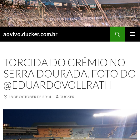
Search
aovivo.ducker.com.br
SKIP
PRIMAR
TO
MENU
CONTENT
TORCIDA DO GRÊMIO NO
SERRA DOURADA. FOTO DO
@EDUARDOVOLLRATH
18 DE OCTOBER DE 2014
DUCKER