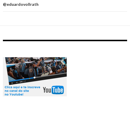
@eduardovollrath