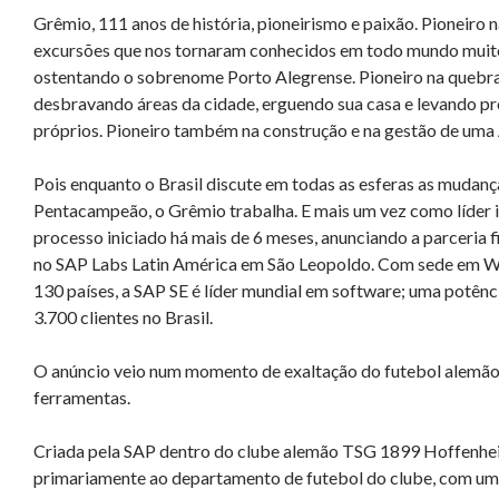
Grêmio, 111 anos de história, pioneirismo e paixão. Pioneiro 
excursões que nos tornaram conhecidos em todo mundo muito
ostentando o sobrenome Porto Alegrense. Pioneiro na quebra
desbravando áreas da cidade, erguendo sua casa e levando p
próprios. Pioneiro também na construção e na gestão de um
Pois enquanto o Brasil discute em todas as esferas as mudan
Pentacampeão, o Grêmio trabalha. E mais um vez como líder i
processo iniciado há mais de 6 meses, anunciando a parceria
no SAP Labs Latin América em São Leopoldo. Com sede em Wa
130 países, a SAP SE é líder mundial em software; uma potên
3.700 clientes no Brasil.
O anúncio veio num momento de exaltação do futebol alemão,
ferramentas.
Criada pela SAP dentro do clube alemão TSG 1899 Hoffenhe
primariamente ao departamento de futebol do clube, com um c