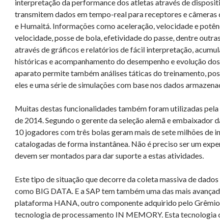
interpretação da performance dos atletas através de dispositiv
transmitem dados em tempo-real para receptores e câmeras q
e Humaitá. Informações como aceleração, velocidade e potênci
velocidade, posse de bola, efetividade do passe, dentre outra
através de gráficos e relatórios de fácil interpretação, acum
históricas e acompanhamento do desempenho e evolução dos at
aparato permite também análises táticas do treinamento, po
eles e uma série de simulações com base nos dados armazena
Muitas destas funcionalidades também foram utilizadas pel
de 2014. Segundo o gerente da seleção alemã e embaixador da
10 jogadores com três bolas geram mais de sete milhões de 
catalogadas de forma instantânea. Não é preciso ser um expe
devem ser montados para dar suporte a estas atividades.
Este tipo de situação que decorre da coleta massiva de dado
como BIG DATA. E a SAP tem também uma das mais avançadas 
plataforma HANA, outro componente adquirido pelo Grêmio, 
tecnologia de processamento IN MEMORY. Esta tecnologia c