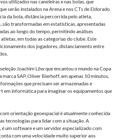
os utilizados nas caneleiras e nas bolas, que
ue serão instalados na Arena e nos CTs de Eldorado
a da bola, distância percorrida pelo atleta,
s, são transformadas em estatísticas, apresentadas
uladas ao longo do tempo, permitindo análises
letas, em todas as categorias do clube. Este
sicionamento dos jogadores, distanciamento entre
dos.
a seleção Joachim Löw que encantou o mundo na Copa
 marca SAP, Oliver Bierhoff, em apenas 10 minutos,
informações que precisam ser armazenadas e
rt em informática para imaginar os equipamentos que
s com orientação geoespacial é atualmente conhecida
tecnologias para lidar com a situação. A
é um software e um servidor especializado com
onta com uma velocidade muito superior aos