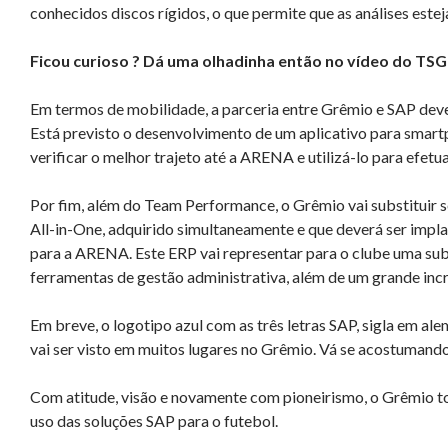
conhecidos discos rígidos, o que permite que as análises est
Ficou curioso ? Dá uma olhadinha então no vídeo do TSG
Em termos de mobilidade, a parceria entre Grêmio e SAP deve
Está previsto o desenvolvimento de um aplicativo para smartp
verificar o melhor trajeto até a ARENA e utilizá-lo para efet
Por fim, além do Team Performance, o Grêmio vai substituir
All-in-One, adquirido simultaneamente e que deverá ser impla
para a ARENA. Este ERP vai representar para o clube uma subs
ferramentas de gestão administrativa, além de um grande inc
Em breve, o logotipo azul com as três letras SAP, sigla em 
vai ser visto em muitos lugares no Grêmio. Vá se acostumando
Com atitude, visão e novamente com pioneirismo, o Grêmio to
uso das soluções SAP para o futebol.