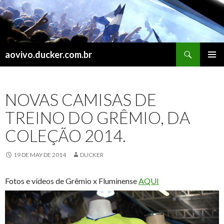
Search
aovivo.ducker.com.br
SKIP
PRIMAR
TO
MENU
CONTENT
NOVAS CAMISAS DE
TREINO DO GRÊMIO, DA
COLEÇÃO 2014.
19 DE MAY DE 2014
DUCKER
Fotos e vídeos de Grêmio x Fluminense
AQUI