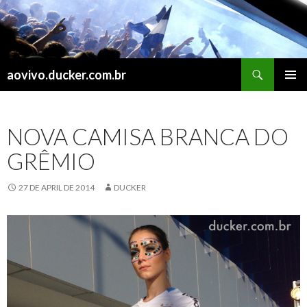
Search
aovivo.ducker.com.br
SKIP
PRIMAR
TO
MENU
CONTENT
NOVA CAMISA BRANCA DO
GRÊMIO
27 DE APRIL DE 2014
DUCKER