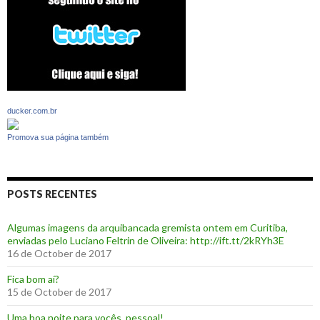
ducker.com.br
Promova sua página também
POSTS RECENTES
Algumas imagens da arquibancada gremista ontem em Curitiba,
enviadas pelo Luciano Feltrin de Oliveira: http://ift.tt/2kRYh3E
16 de October de 2017
‪Fica bom aí?‬
15 de October de 2017
Uma boa noite para vocês, pessoal!