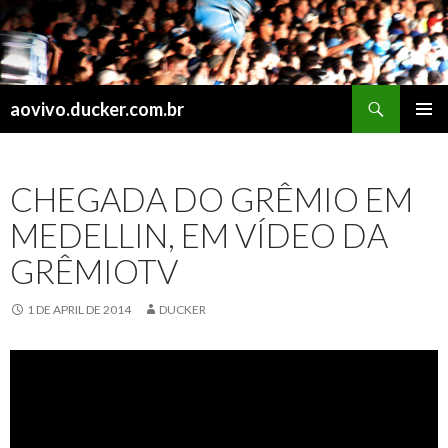
Search
aovivo.ducker.com.br
SKIP
PRIMAR
TO
MENU
CONTENT
CHEGADA DO GRÊMIO EM
MEDELLIN, EM VÍDEO DA
GRÊMIOTV
1 DE APRIL DE 2014
DUCKER