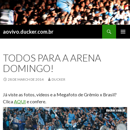
Search
aovivo.ducker.com.br
SKIP
PRIMAR
TO
MENU
CONTENT
TODOS PARA A ARENA
DOMINGO!
28 DE MARCH DE 2014
DUCKER
Já viste as fotos, vídeos e a Megafoto de Grêmio x Brasil?
Clica
AQUI
e confere.